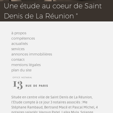
Une étude au coeur de Saint
Denis de La Réunion "
à propos
compétences
actualités
services
annonces immobilières
contact
mentions légales
plan du site
Située en centre ville de Saint Denis de La Réunion,
l’Etude compte à ce jour 3 notaires associés : Me
Stéphane Rambaud, Bertrand Macé et Pascal Michel, 4
notaires salariés: Haroun Patel, Laïka Mula, Solange