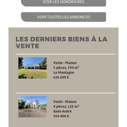
VOIR LES HONORAIRES
VOIR TOUTES LES ANNONCES
LES DERNIERS BIENS À LA
VENTE
Vente : Maison
2
5 pièces, 194 m
La-Montagne
626 600 €
Vente : Maison
2
4 pièces, 125 m
Saint-André
254 400 €