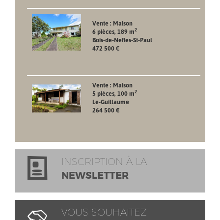
Vente : Maison
2
6 pièces, 189 m
Bois-de-Nefles-St-Paul
472 500 €
Vente : Maison
2
5 pièces, 100 m
Le-Guillaume
264 500 €
INSCRIPTION À LA
NEWSLETTER
VOUS SOUHAITEZ