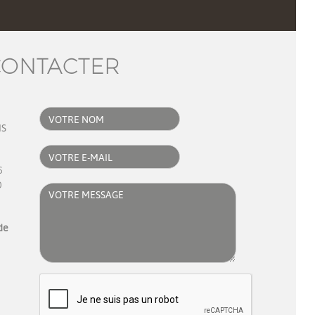
CONTACTER
VOTRE
NOM:
IS
COURIEL:
6
0
Votre
message:
de