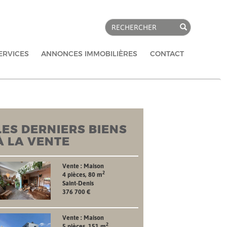
Rechercher
ERVICES
ANNONCES IMMOBILIÈRES
CONTACT
LES DERNIERS BIENS
À LA VENTE
Vente : Maison
2
4 pièces, 80 m
Saint-Denis
376 700 €
Vente : Maison
2
5 pièces, 151 m