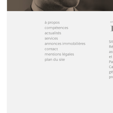
à propos
compétences
actualités
services
Si
annonces immobilières
Ré
contact
as
mentions légales
et
plan du site
Pa
Ca
gé
pr