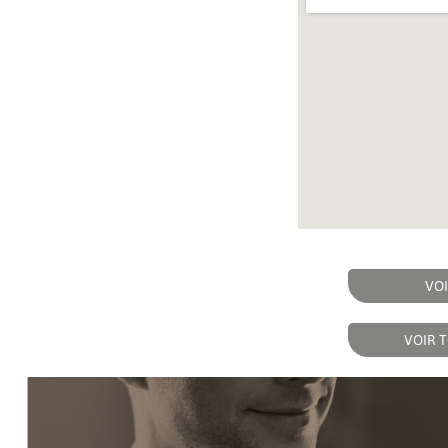
VOI
VOIR 