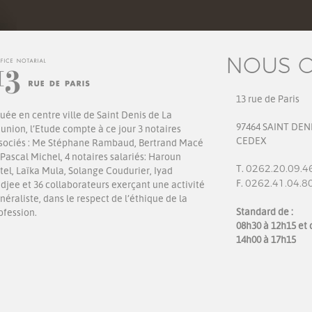
NOUS 
13 rue de Paris
tuée en centre ville de Saint Denis de La
97464 SAINT DEN
union, l’Etude compte à ce jour 3 notaires
CEDEX
sociés : Me Stéphane Rambaud, Bertrand Macé
 Pascal Michel, 4 notaires salariés: Haroun
T.
0262.20.09.4
tel, Laïka Mula, Solange Coudurier, Iyad
F.
0262.41.04.8
djee et 36 collaborateurs exerçant une activité
néraliste, dans le respect de l’éthique de la
Standard de :
ofession.
08h30 à 12h15 et 
14h00 à 17h15