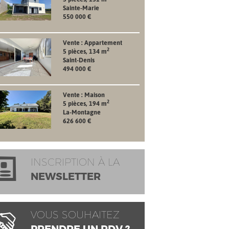
Sainte-Marie
550 000 €
Vente : Appartement
2
5 pièces, 134 m
Saint-Denis
494 000 €
Vente : Maison
2
5 pièces, 194 m
La-Montagne
626 600 €
INSCRIPTION À LA
NEWSLETTER
VOUS SOUHAITEZ