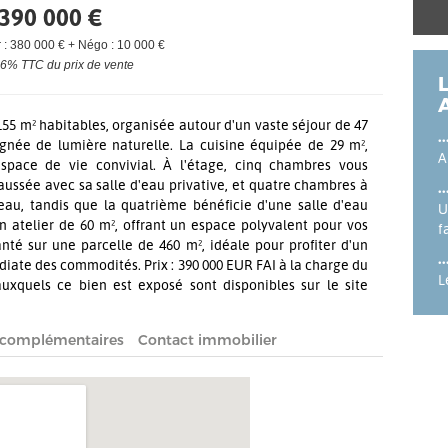
390 000 €
 : 380 000 € + Négo : 10 000 €
,6% TTC du prix de vente
155 m² habitables, organisée autour d'un vaste séjour de 47
ignée de lumière naturelle. La cuisine équipée de 29 m²,
A
space de vie convivial. À l'étage, cinq chambres vous
aussée avec sa salle d'eau privative, et quatre chambres à
d'eau, tandis que la quatrième bénéficie d'une salle d'eau
U
 un atelier de 60 m², offrant un espace polyvalent pour vos
f
anté sur une parcelle de 460 m², idéale pour profiter d'un
diate des commodités. Prix : 390 000 EUR FAI à la charge du
L
auxquels ce bien est exposé sont disponibles sur le site
 complémentaires
Contact immobilier